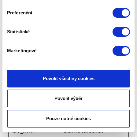
on how the visitor
uses the website.
Preferenční
Marketingové (17)
Statistické
Marketingové cookies jsou používány pro
sledování návštěvníků na webových stránkách.
Marketingové
Záměrem je zobrazit reklamu, která je relevantní a
zajímavá pro jednotlivého uživatele a tímto
hodnotnější pro vydavatele a inzerenty třetích
Povolit všechny cookies
stran.
Maximální
Povolit výběr
Jméno
Poskytovatel
Účel
doba
skladování
Pouze nutné cookies
LAST_RES
YouTube
Used to track
Relace
ULT_ENTR
user’s interaction