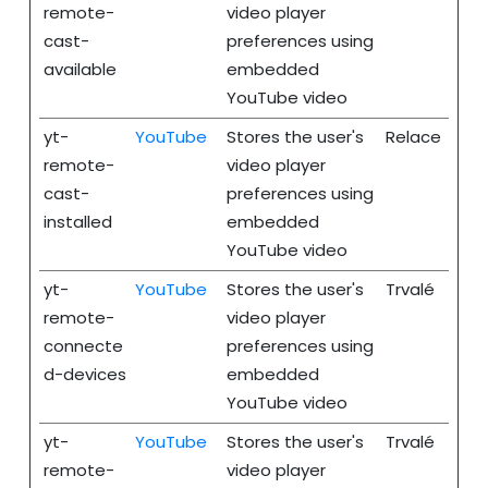
remote-
video player
cast-
preferences using
available
embedded
YouTube video
yt-
YouTube
Stores the user's
Relace
remote-
video player
cast-
preferences using
installed
embedded
YouTube video
yt-
YouTube
Stores the user's
Trvalé
remote-
video player
connecte
preferences using
d-devices
embedded
YouTube video
yt-
YouTube
Stores the user's
Trvalé
remote-
video player