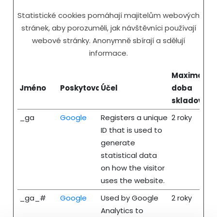
Statistické cookies pomáhají majitelům webových
stránek, aby porozuměli, jak návštěvníci používají
webové stránky. Anonymně sbírají a sdělují
informace.
Maximální
Jméno
Poskytovatel
Účel
doba
skladování
_ga
Google
Registers a unique
2 roky
ID that is used to
generate
statistical data
on how the visitor
uses the website.
_ga_#
Google
Used by Google
2 roky
Analytics to