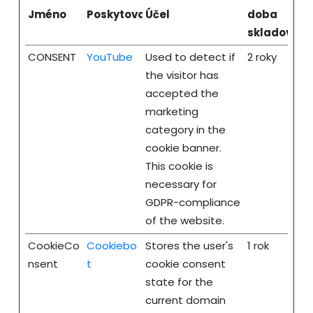
Jméno
Poskytovatel
Účel
doba
skladování
CONSENT
YouTube
Used to detect if
2 roky
the visitor has
accepted the
marketing
category in the
cookie banner.
This cookie is
necessary for
GDPR-compliance
of the website.
CookieCo
Cookiebo
Stores the user's
1 rok
nsent
t
cookie consent
state for the
current domain