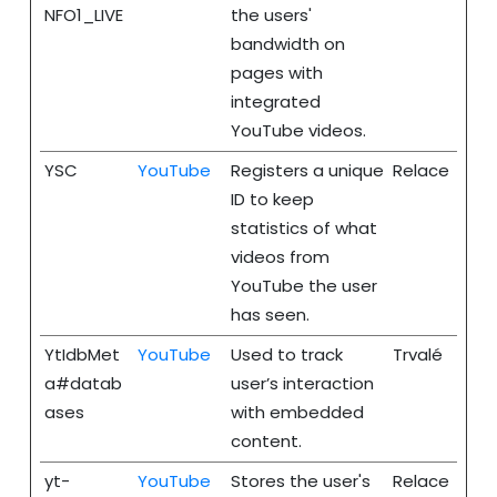
NFO1_LIVE
the users'
bandwidth on
pages with
integrated
YouTube videos.
YSC
YouTube
Registers a unique
Relace
ID to keep
statistics of what
videos from
YouTube the user
has seen.
YtIdbMet
YouTube
Used to track
Trvalé
a#datab
user’s interaction
ases
with embedded
content.
yt-
YouTube
Stores the user's
Relace