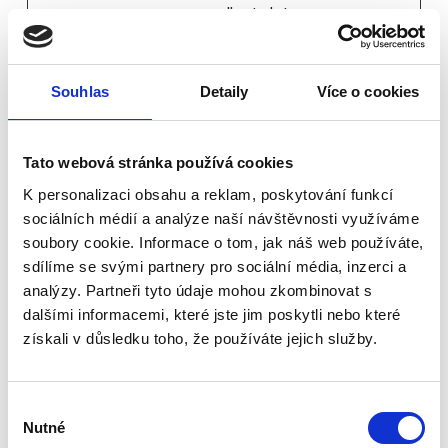
collect data on
the number of
times a user has
visited the
Souhlas
Detaily
Více o cookies
website as well as
dates for the first
Tato webová stránka používá cookies
and most recent
visit.
K personalizaci obsahu a reklam, poskytování funkcí
sociálních médií a analýze naší návštěvnosti využíváme
_gat
Google
Used by Google
1 den
soubory cookie. Informace o tom, jak náš web používáte,
Analytics to
sdílíme se svými partnery pro sociální média, inzerci a
throttle request
analýzy. Partneři tyto údaje mohou zkombinovat s
rate
dalšími informacemi, které jste jim poskytli nebo které
získali v důsledku toho, že používáte jejich služby.
_gid
Google
Registers a unique
1 den
ID that is used to
generate
Výběr
statistical data
Nutné
souhlasu