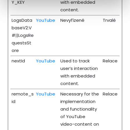
Y_KEY
with embedded
content.
LogsData
YouTube
Nevyřízené
Trvalé
baseV2:V
#||LogsRe
questsSt
ore
nextId
YouTube
Used to track
Relace
user’s interaction
with embedded
content.
remote_s
YouTube
Necessary for the
Relace
id
implementation
and functionality
of YouTube
video-content on